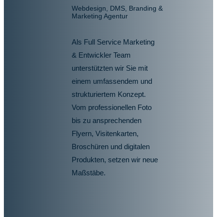
Webdesign, DMS, Branding &
Marketing Agentur
Als Full Service Marketing
& Entwickler Team
unterstützten wir Sie mit
einem umfassendem und
strukturiertem Konzept.
Vom professionellen Foto
bis zu ansprechenden
Flyern, Visitenkarten,
Broschüren und digitalen
Produkten, setzen wir neue
Maßstäbe.